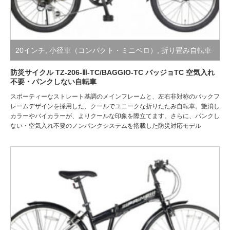
20インチ
,
小径車（コンパクト・ミニベロ）
,
折り畳み自転車
（小径・シティ・スポーツ）
,
防災サイクル/絶対にパンクし
防災サイクル TZ-206-Ⅲ-TC/BAGGIO-TC バッジョTC 空気入れ
不要・パンクしない自転車
ない自転車
スポーティーなストレート基調のメインフレームと、左右非対称のバックフ
レームデザインを採用した、クールでユニークな折りたたみ自転車。艶消し
カラーやバイカラーが、よりクールな印象を際立てます。さらに、パンクし
ない・空気入れ不要のノンパンクシステムを搭載した防災対応モデル