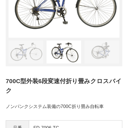
700C型外装6段変速付折り畳みクロスバイ
ク
ノンパンクシステム装備の700C折り畳み自転車
品番
FD-7006-TC