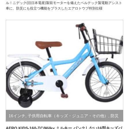
ル！ニデック(旧日本電産)製前モーターを備えたペルテック製電動アシスト
車に、防災にも役立つ機能をプラスしたエアロトウブ特別仕様
16インチ
,
子供用自転車（キッズ・ジュニア・その他）
,
防災
サイクル/絶対にパンクしない自転車
AERO KIDS-160-TC/Milky ミルキー パンクしない16型キッズバ