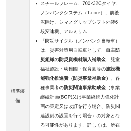
スチールフレーム、700×32Cタイヤ、
ノンパンクシステム（T-core）、前後
泥除け、シマノグリップシフト外装6
段変速機、アルミリム
『防災サイクル（ノンパンク自転車）
は、災害対策用自転車として、
自主防
災組織の防災資機材購入補助金
、児童
福祉施設・幼稚園・保育園等の
施設機
能強化推進費（防災事業補助金）
、各
種事業者の
防災関連事業助成金
（事業
標準装
継続計画(
BCP
)又は事業継続力強化計
備
画の策定又は改訂を行う場合、防災関
連設備の設置を行う場合）の対象とな
る可能性があります。詳しくは、所在