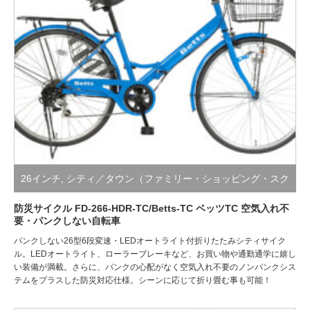
26インチ
,
シティ／タウン（ファミリー・ショッピング・スク
ール）
,
折り畳み自転車（小径・シティ・スポーツ）
,
防災サ
防災サイクル FD-266-HDR-TC/Betts-TC ベッツTC 空気入れ不
要・パンクしない自転車
イクル/絶対にパンクしない自転車
パンクしない26型6段変速・LEDオートライト付折りたたみシティサイク
ル。LEDオートライト、ローラーブレーキなど、お買い物や通勤通学に嬉し
い装備が満載。さらに、パンクの心配がなく空気入れ不要のノンパンクシス
テムをプラスした防災対応仕様。シーンに応じて折り畳む事も可能！