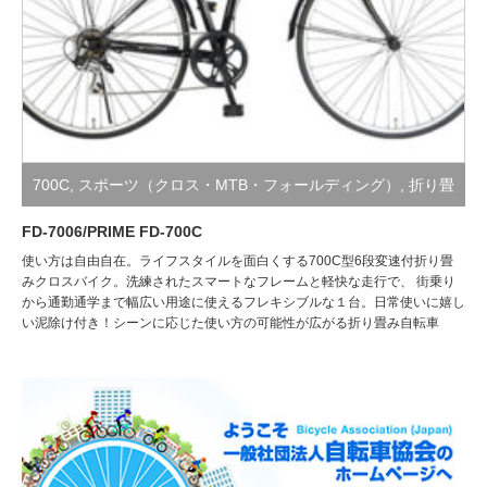
700C
,
スポーツ（クロス・MTB・フォールディング）
,
折り畳
み自転車（小径・シティ・スポーツ）
FD-7006/PRIME FD-700C
使い方は自由自在。ライフスタイルを面白くする700C型6段変速付折り畳
みクロスバイク。洗練されたスマートなフレームと軽快な走行で、 街乗り
から通勤通学まで幅広い用途に使えるフレキシブルな１台。日常使いに嬉し
い泥除け付き！シーンに応じた使い方の可能性が広がる折り畳み自転車