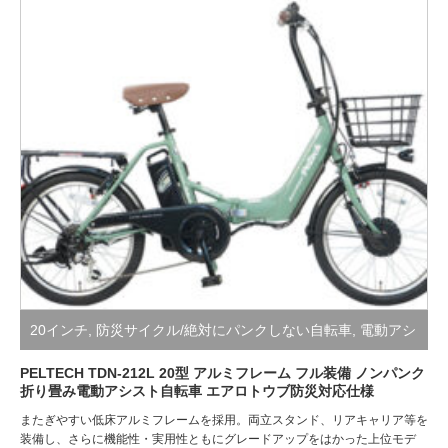
20インチ
,
防災サイクル/絶対にパンクしない自転車
,
電動アシ
スト自転車
PELTECH TDN-212L 20型 アルミフレーム フル装備 ノンパンク
折り畳み電動アシスト自転車 エアロトウブ防災対応仕様
またぎやすい低床アルミフレームを採用。両立スタンド、リアキャリア等を
装備し、さらに機能性・実用性ともにグレードアップをはかった上位モデ