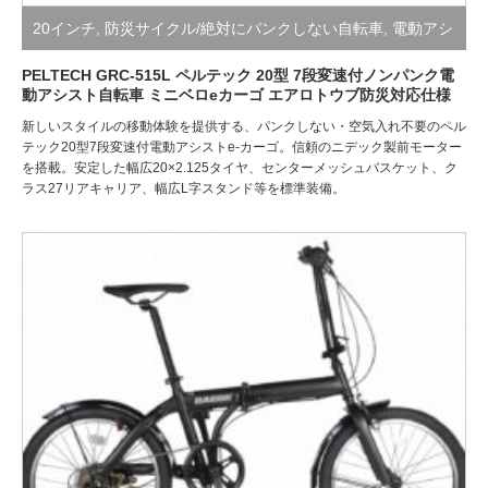
20インチ
,
防災サイクル/絶対にパンクしない自転車
,
電動アシ
スト自転車
PELTECH GRC-515L ペルテック 20型 7段変速付ノンパンク電
動アシスト自転車 ミニベロeカーゴ エアロトウブ防災対応仕様
新しいスタイルの移動体験を提供する、パンクしない・空気入れ不要のペル
テック20型7段変速付電動アシストe-カーゴ。信頼のニデック製前モーター
を搭載。安定した幅広20×2.125タイヤ、センターメッシュバスケット、ク
ラス27リアキャリア、幅広L字スタンド等を標準装備。