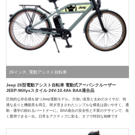
26インチ
,
電動アシスト自転車
Jeep 26型電動アシスト自転車 電動式アーバンクルーザー
JEEP-Willysスタイル 24V-10.4Ah BAA適合品
圧倒的な存在感を放つJeep電動モデル。力強い造形と太めのタイヤが、快
適な走りと機能美を両立。研ぎ澄まされたシンプルな構造は扱いやすく、通
勤・通学の頼れるパートナーに。BAA適合の安全性と不変のデザインで、長
く愛用できる一台。日常をアクティブに彩る、タフで特別な相棒です