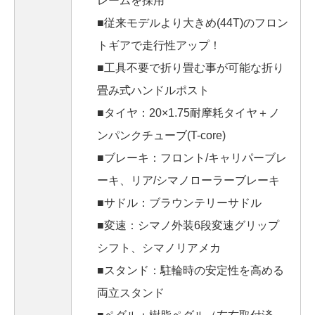
レームを採用
■従来モデルより大きめ(44T)のフロン
トギアで走行性アップ！
■工具不要で折り畳む事が可能な折り
畳み式ハンドルポスト
■タイヤ：20×1.75耐摩耗タイヤ＋ノ
ンパンクチューブ(T-core)
■ブレーキ：フロント/キャリパーブレ
ーキ、リア/シマノローラーブレーキ
■サドル：ブラウンテリーサドル
■変速：シマノ外装6段変速グリップ
シフト、シマノリアメカ
■スタンド：駐輪時の安定性を高める
両立スタンド