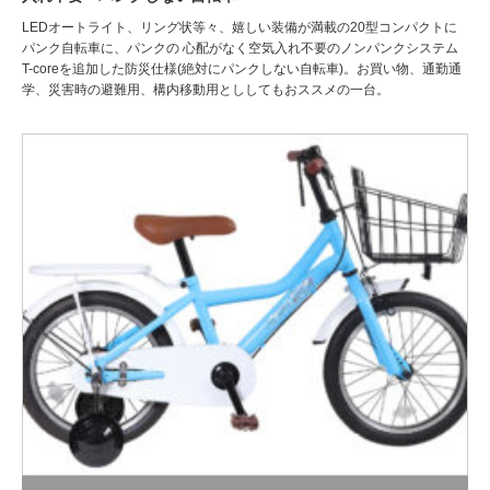
LEDオートライト、リング状等々、嬉しい装備が満載の20型コンパクトに
パンク自転車に、パンクの 心配がなく空気入れ不要のノンパンクシステム
T-coreを追加した防災仕様(絶対にパンクしない自転車)。お買い物、通勤通
学、災害時の避難用、構内移動用とししてもおススメの一台。