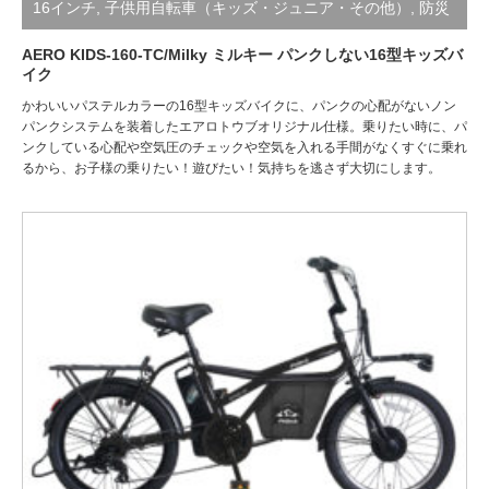
16インチ
,
子供用自転車（キッズ・ジュニア・その他）
,
防災
サイクル/絶対にパンクしない自転車
AERO KIDS-160-TC/Milky ミルキー パンクしない16型キッズバ
イク
かわいいパステルカラーの16型キッズバイクに、パンクの心配がないノン
パンクシステムを装着したエアロトウブオリジナル仕様。乗りたい時に、パ
ンクしている心配や空気圧のチェックや空気を入れる手間がなくすぐに乗れ
るから、お子様の乗りたい！遊びたい！気持ちを逃さず大切にします。