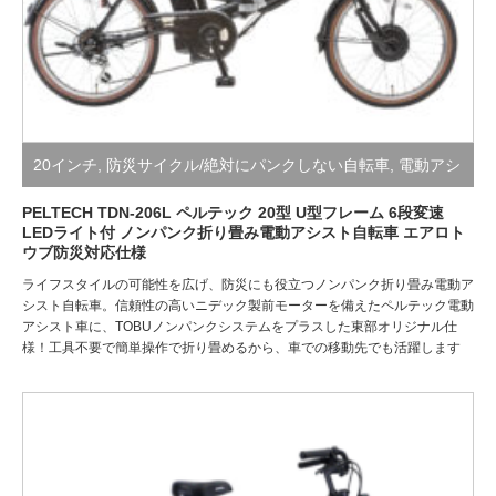
20インチ
,
防災サイクル/絶対にパンクしない自転車
,
電動アシ
スト自転車
PELTECH TDN-206L ペルテック 20型 U型フレーム 6段変速
LEDライト付 ノンパンク折り畳み電動アシスト自転車 エアロト
ウブ防災対応仕様
ライフスタイルの可能性を広げ、防災にも役立つノンパンク折り畳み電動ア
シスト自転車。信頼性の高いニデック製前モーターを備えたペルテック電動
アシスト車に、TOBUノンパンクシステムをプラスした東部オリジナル仕
様！工具不要で簡単操作で折り畳めるから、車での移動先でも活躍します