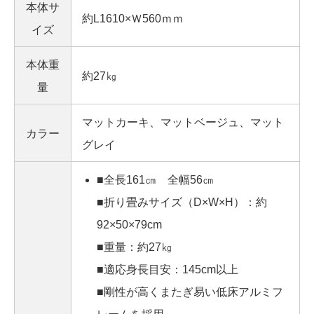
本体サ
約L1610×Ｗ560ｍｍ
イズ
本体重
約27㎏
量
マットカーキ、マットベージュ、マット
カラー
グレイ
■全長161㎝ 全幅56㎝
■折り畳みサイズ（D×W×H）：約
92×50×79cm
■重量：約27㎏
■適応身長目安：145cm以上
■剛性が高くまたぎ易い低床アルミフ