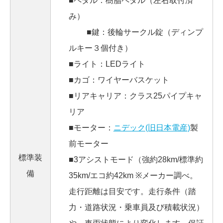
■ペダル：樹脂ペダル（左右取付済
み）
■鍵：後輪サークル錠（ディンプ
ルキー３個付き）
■ライト：LEDライト
■カゴ：ワイヤーバスケット
■リアキャリア：クラス25パイプキャ
リア
■モーター：
ニデック(旧日本電産)
製
前モーター
標準装
■3アシストモード（強約28km/標準約
備
35km/エコ約42km ※メーカー調べ。
走行距離は目安です。走行条件（踏
力・道路状況・乗車員及び積載状況）