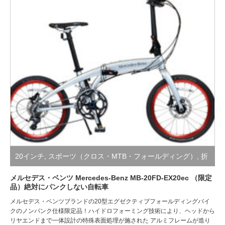
20インチ
,
スポーツ（クロス・MTB・フォールディング）
,
折
り畳み自転車（小径・シティ・スポーツ）
,
防災サイクル/絶
メルセデス・ベンツ Mercedes-Benz MB-20FD-EX20ec （限定
品）絶対にパンクしない自転車
対にパンクしない自転車
メルセデス・ベンツブランドの20型エグゼクティブフォールディングバイ
クのノンパンク仕様限定品！ハイドロフォーミング技術により、ヘッドから
リヤエンドまで一体設計の特殊表面処理が施された アルミフレームが造り