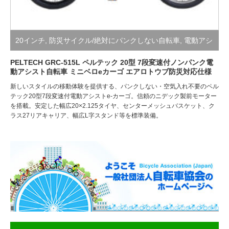
20インチ
,
防災サイクル/絶対にパンクしない自転車
,
電動アシ
スト自転車
PELTECH GRC-515L ペルテック 20型 7段変速付ノンパンク電
動アシスト自転車 ミニベロeカーゴ エアロトウブ防災対応仕様
新しいスタイルの移動体験を提供する、パンクしない・空気入れ不要のペル
テック20型7段変速付電動アシストe-カーゴ。信頼のニデック製前モーター
を搭載。安定した幅広20×2.125タイヤ、センターメッシュバスケット、ク
ラス27リアキャリア、幅広L字スタンド等を標準装備。