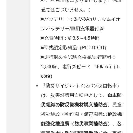
や、車両状態により変化します。保証
値ではございません。）
■バッテリー ：24V-8Ahリチウムイオ
ンバッテリー/専用充電器付き
■充電時間：約3.5～4.5時間
■型式認定取得品（PELTECH）
■走行耐久性試験合格品/走行距離：
5,000㎞、走行スピード：40km/h（T-
core）
『防災サイクル（ノンパンク自転車）
は、災害対策用自転車として、
自主防
災組織の防災資機材購入補助金
、児童
福祉施設・幼稚園・保育園等の
施設機
能強化推進費（防災事業補助金）
、各