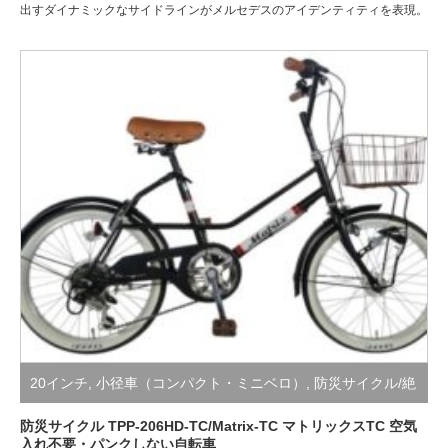
出すダイナミックなサイドラインがメルセデスのアイデンティティを表現。
20インチ
,
小径車（コンパクト・ミニベロ）
,
防災サイクル/絶
対にパンクしない自転車
防災サイクル TPP-206HD-TC/Matrix-TC マトリックスTC 空気
入れ不要・パンクしない自転車