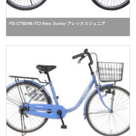
FD-CTB246-TC/ Arex Junior アレックスジュニア