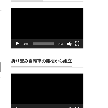
動
画
プ
レ
ー
ヤ
ー
00:00
04:35
折り畳み自転車の開梱から組立
動
カ
画
プ
レ
ー
ヤ
ー