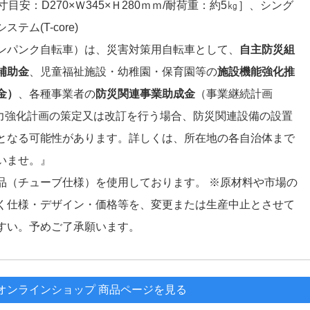
目安：D270×Ｗ345×Ｈ280ｍｍ/耐荷重：約5㎏］、シング
テム(T-core)
ンパンク自転車）は、災害対策用自転車として、
自主防災組
補助金
、児童福祉施設・幼稚園・保育園等の
施設機能強化推
金）
、各種事業者の
防災関連事業助成金
（事業継続計画
力強化計画の策定又は改訂を行う場合、防災関連設備の設置
となる可能性があります。詳しくは、所在地の各自治体まで
いませ。』
品（チューブ仕様）を使用しております。 ※原材料や市場の
く仕様・デザイン・価格等を、変更または生産中止とさせて
すい。予めご了承願います。
オンラインショップ 商品ページを見る