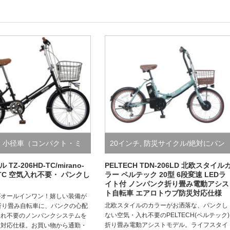
,
小径車（コンパクト・ミ
20インチ
,
防災サイクル/絶対にパン
,
折り畳み自転車（小径・
クしない自転車
,
電動アシスト自転
TZ-206HD-TC/mirano-
PELTECH TDN-206LD 北欧スタイル
TC 空気入れ不要・ パンクし
ラー ペルテック 20型 6段変速 LEDラ
イト付 ノンパンク折り畳み電動アシス
スポーツ）
,
防災サイクル/
車
ト自転車 エアロトウブ防災対応仕様
がオールインワン！嬉しい装備が
ンクしない自転車
北欧スタイルのカラーがお洒落な、パンクし
折り畳み自転車に、パンクの心配
ない空気・入れ不要のPELTECH(ペルテック)
入れ不要のノンパンクシステムを
折り畳み電動アシストモデル。ライフスタイ
災対応仕様。お買い物から通勤・