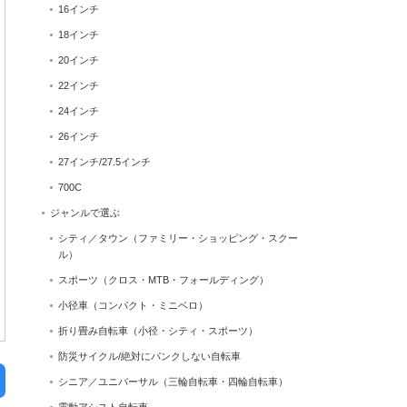
16インチ
18インチ
20インチ
22インチ
24インチ
26インチ
27インチ/27.5インチ
700C
ジャンルで選ぶ
シティ／タウン（ファミリー・ショッピング・スクー
ル）
スポーツ（クロス・MTB・フォールディング）
小径車（コンパクト・ミニベロ）
折り畳み自転車（小径・シティ・スポーツ）
防災サイクル/絶対にパンクしない自転車
シニア／ユニバーサル（三輪自転車・四輪自転車）