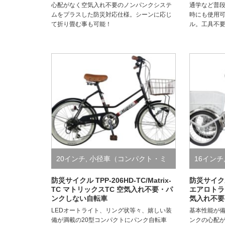
心配がなく空気入れ不要のノンパンクシステ
通学など普
ムをプラスした防災対応仕様。シーンに応じ
時にも使用
て折り畳む事も可能！
ル。工具不
20インチ
,
小径車（コンパクト・ミ
16インチ
ニベロ）
,
防災サイクル/絶対にパン
バーサル
防災サイクル TPP-206HD-TC/Matrix-
防災サイク
TC マトリックスTC 空気入れ不要・パ
エアロトライ
ンクしない自転車
気入れ不要
クしない自転車
車）
,
防
LEDオートライト、リング状等々、嬉しい装
基本性能が
ない自転
備が満載の20型コンパクトにパンク自転車
ンクの心配