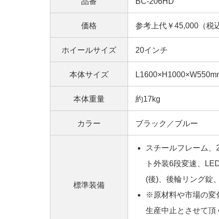
品番
BC-206HD
価格
参考上代￥45,000（税
ホイールサイズ
20インチ
本体サイズ
L1600×H1000×W550m
本体重量
約17kg
カラー
ブラック／ブルー
スチールフレーム、2
ト外装6段変速、LE
(後)、後輪リング
標準装備
※原材料や市場の変
生産中止とさせて頂