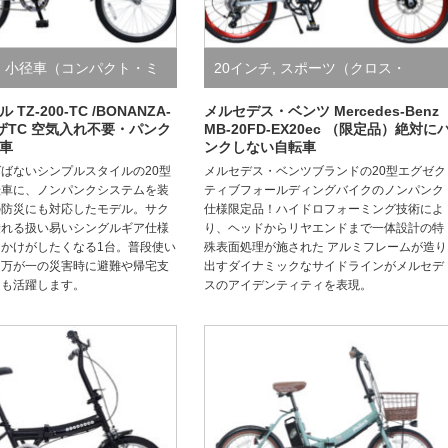
,
小径車（コンパクト・ミ
20インチ
,
スポーツ（クロス・
,
折り畳み自転車（小径・
MTB・フォールディング）
,
折り畳
TZ-200-TC /BONANZA-
メルセデス・ベンツ Mercedes-Benz
ンザTC 空気入れ不要・パンク
MB-20FD-EX20ec （限定品）絶対に
車
ンクしない自転車
スポーツ）
,
防災サイクル/
み自転車（小径・シティ・スポー
ばないシンプルスタイルの20型
メルセデス・ベンツブランドの20型エグゼク
ンクしない自転車
ツ）
,
防災サイクル/絶対にパンクし
転車に、ノンパンクシステムを装
ティブフォールディングバイクのノンパンク
の防災にも対応したモデル。サク
仕様限定品！ハイドロフォーミング技術によ
ない自転車
乗れる扱い易いシングルギア仕様
り、ヘッドからリヤエンドまで一体設計の特
かけがしたくなる1台。普段使い
殊表面処理が施された アルミフレームが造り
、万が一の災害時に避難や帰宅支
出すダイナミックなサイドラインがメルセデ
ても活躍します。
スのアイデンティティを表現。