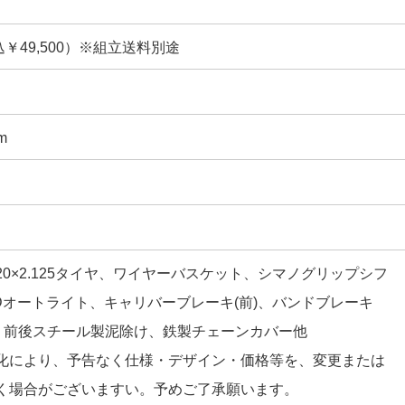
込￥49,500）※組立送料別途
m
0×2.125タイヤ、ワイヤーバスケット、シマノグリップシフ
Dオートライト、キャリバーブレーキ(前)、バンドブレーキ
錠、前後スチール製泥除け、鉄製チェーンカバー他
化により、予告なく仕様・デザイン・価格等を、変更または
く場合がございますい。予めご了承願います。