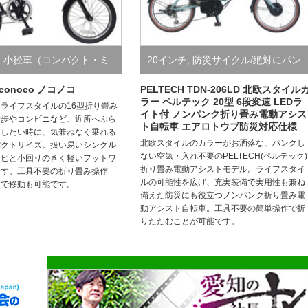
,
小径車（コンパクト・ミ
20インチ
,
防災サイクル/絶対にパン
,
折り畳み自転車（小径・
クしない自転車
,
電動アシスト自転
noconoco ノコノコ
PELTECH TDN-206LD 北欧スタイル
ラー ペルテック 20型 6段変速 LEDラ
ライフスタイルの16型折り畳み
イト付 ノンパンク折り畳み電動アシス
スポーツ）
車
散歩やコンビニなど、近所へぶら
ト自転車 エアロトウブ防災対応仕様
けしたい時に、気兼ねなく乗れる
北欧スタイルのカラーがお洒落な、パンクし
パクトサイズ。扱い易いシングル
ない空気・入れ不要のPELTECH(ペルテック)
キビと小回りのきく軽いフットワ
折り畳み電動アシストモデル。ライフスタイ
です。工具不要の折り畳み操作
ルの可能性を広げ、充実装備で実用性も兼ね
んで移動も可能です。
備えた防災にも役立つノンパンク折り畳み電
動アシスト自転車。工具不要の簡単操作で折
りたたむことが可能です。