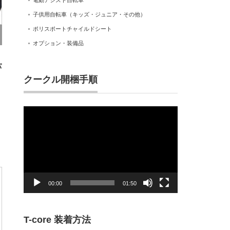
電動アシスト自転車
子供用自転車（キッズ・ジュニア・その他）
ポリスポートチャイルドシート
オプション・装備品
パ
クークル開梱手順
動
画
プ
レ
ー
ヤ
ー
00:00
01:50
T-core 装着方法