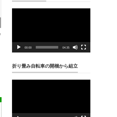
動
画
プ
レ
ー
ヤ
ー
カ
00:00
04:35
折り畳み自転車の開梱から組立
動
画
プ
レ
ー
ヤ
ー