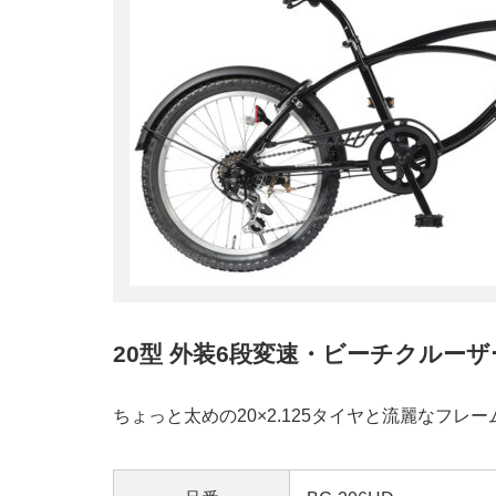
20型 外装6段変速・ビーチクルーザ
ちょっと太めの20×2.125タイヤと流麗なフ