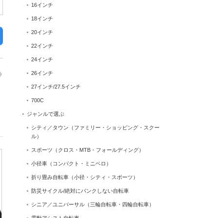
16インチ
18インチ
20インチ
22インチ
24インチ
26インチ
27インチ/27.5インチ
700C
ジャンルで選ぶ
シティ／タウン（ファミリー・ショッピング・スクー
ル）
スポーツ（クロス・MTB・フォールディング）
小径車（コンパクト・ミニベロ）
折り畳み自転車（小径・シティ・スポーツ）
防災サイクル/絶対にパンクしない自転車
シニア／ユニバーサル（三輪自転車・四輪自転車）