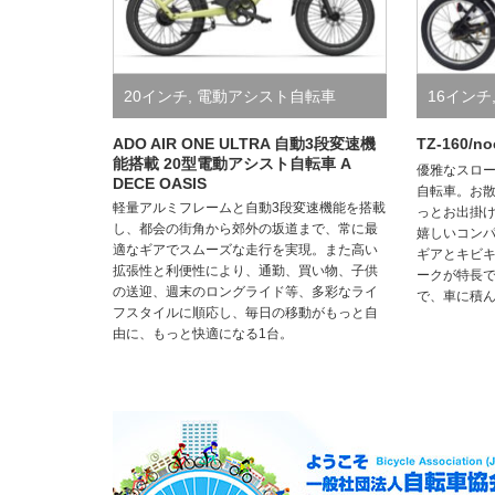
20インチ
,
電動アシスト自転車
16インチ
ニベロ）
ADO AIR ONE ULTRA 自動3段変速機
TZ-160/
能搭載 20型電動アシスト自転車 A
優雅なスロー
DECE OASIS
シティ・
自転車。お
軽量アルミフレームと自動3段変速機能を搭載
っとお出掛
し、都会の街角から郊外の坂道まで、常に最
嬉しいコン
適なギアでスムーズな走行を実現。また高い
ギアとキビ
拡張性と利便性により、通勤、買い物、子供
ークが特長
の送迎、週末のロングライド等、多彩なライ
で、車に積
フスタイルに順応し、毎日の移動がもっと自
由に、もっと快適になる1台。