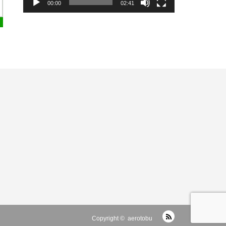
00:00
02:41
RSS
Copyright ©
aerotobu