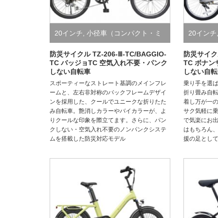
20インチ
,
小径車（コンパクト・ミ
20インチ
ニベロ）
,
折り畳み自転車（小径・
ニベロ）
防災サイクル TZ-206-Ⅲ-TC/BAGGIO-
防災サイクル 
TC バッジョTC 空気入れ不要・パンク
TC ボナ
しない自転車
しない自転
シティ・スポーツ）
,
防災サイクル/
シティ・
スポーティーなストレート基調のメインフレ
乗り手を選ば
絶対にパンクしない自転車
絶対にパ
ームと、左右非対称のバックフレームデザイ
折り畳み自
ンを採用した、クールでユニークな折りたた
着し万が一
み自転車。艶消しカラーやバイカラーが、よ
サク気軽に
りクールな印象を際立てます。さらに、パン
で気楽にお出
クしない・空気入れ不要のノンパンクシステ
はもちろん
ムを搭載した防災対応モデル
援の足とし