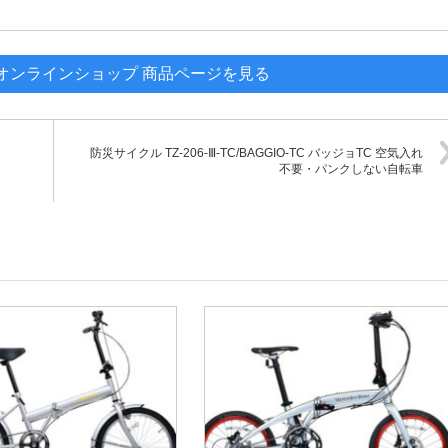
オンラインショップ 商品ページを見る
防災サイクル TZ-206-Ⅲ-TC/BAGGIO-TC バッジョTC 空気入れ
不要・パンクしない自転車