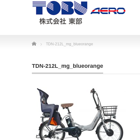
Home
TDN-212L_mg_blueorange
TDN-212L_mg_blueorange