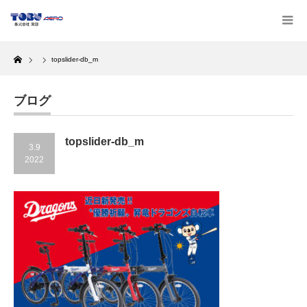
Home
topslider-db_m
ブログ
topslider-db_m
3.9
2022