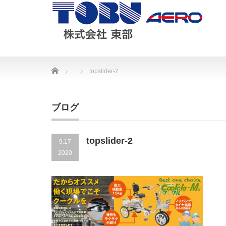
Home
topslider-2
ブログ
topslider-2
9.17
2020