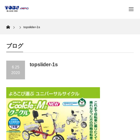
Home
topslider-1s
ブログ
topslider-1s
6.25
2020