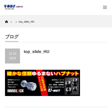
Home
top_slide_HU
ブログ
top_slide_HU
12.26
2024