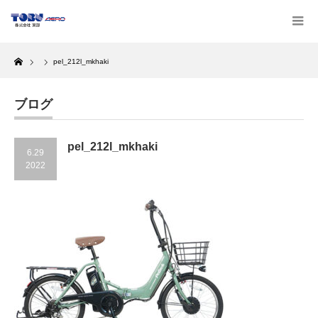
Home
pel_212l_mkhaki
ブログ
pel_212l_mkhaki
6.29
2022