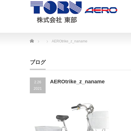
Home
AEROtrike_z_naname
ブログ
AEROtrike_z_naname
2.26
2021