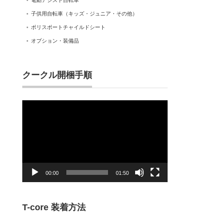
電動アシスト自転車
子供用自転車（キッズ・ジュニア・その他）
ポリスポートチャイルドシート
オプション・装備品
クークル開梱手順
動
画
プ
レ
ー
ヤ
ー
00:00
01:50
T-core 装着方法