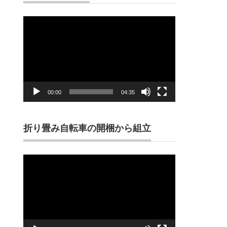
動
画
プ
レ
ー
ヤ
ー
00:00
04:35
折り畳み自転車の開梱から組立
動
画
プ
レ
ー
ヤ
ー