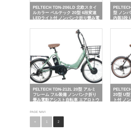
PELTECH TDN-206LD 北欧スタイ
PELTEC
ルカラー ペルテック 20型 6段変速
型 ノン
LEDライト付 ノンパンク折り畳み電
内装3段
動アシスト自転車 エアロトウブ防災
防災対応
対応仕様
PELTECH TDN-212L 20型 アルミ
PELTEC
フレーム フル装備 ノンパンク折り
20型 U
畳み電動アシスト自転車 エアロトウ
ト付 ノ
ブ防災対応仕様
ト自転車
PAGE NAVI
«
1
2