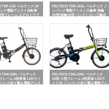
H TDF-14Z ペルテック 26
PELTECH TDR-163L ペルテック ノ
パンク電動アシスト自転車
ンパンク電動アシスト三輪車 前輪
 U型フレーム エアロトウブ
20型/後輪16型 パンクしない三輪自
仕様
転車 エアロトウブ防災対応仕様
H TDN-206L ペルテック
PELTECH TDN-208L ペルテック
型フレーム 6段変速 LEDライ
20型 Ｈ型フレーム 6段変速 LEDラ
ンパンク折り畳み電動アシス
イト付 ノンパンク折り畳み電動アシ
 エアロトウブ防災対応仕様
スト自転車 エアロトウブ防災対応仕
様