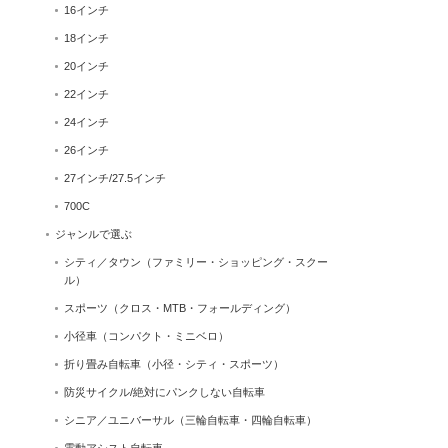
16インチ
18インチ
20インチ
22インチ
24インチ
26インチ
27インチ/27.5インチ
700C
ジャンルで選ぶ
シティ／タウン（ファミリー・ショッピング・スクー
ル）
スポーツ（クロス・MTB・フォールディング）
小径車（コンパクト・ミニベロ）
折り畳み自転車（小径・シティ・スポーツ）
防災サイクル/絶対にパンクしない自転車
シニア／ユニバーサル（三輪自転車・四輪自転車）