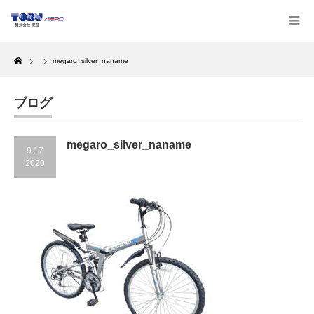
Home
megaro_silver_naname
ブログ
megaro_silver_naname
9.17
2020