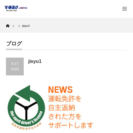
Home
jisyu1
ブログ
jisyu1
9.17
2020