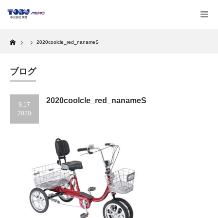
Home
2020coolcle_red_nanameS
ブログ
2020coolcle_red_nanameS
9.17
2020