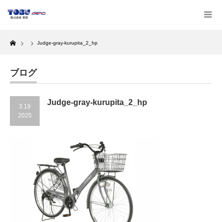
Home
Judge-gray-kurupita_2_hp
ブログ
Judge-gray-kurupita_2_hp
3.19
2025