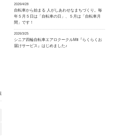
2026/4/28
自転車から始まる 人がしあわせなまちづくり。毎
年５月５日は「自転車の日」、５月は「自転車月
間」です！
2026/3/25
シニア四輪自転車エアロクークルMⅡ『らくらくお
届けサービス』はじめました♪
覧