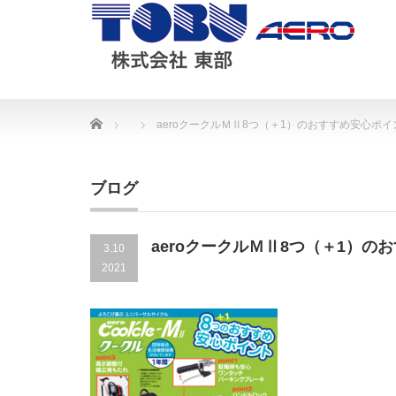
Home
aeroクークルＭⅡ8つ（＋1）のおすすめ安心ポイ
ブログ
aeroクークルＭⅡ8つ（＋1）の
3.10
2021