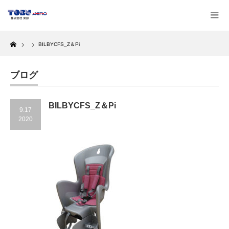
Home
BILBYCFS_Z＆Pi
ブログ
BILBYCFS_Z＆Pi
9.17
2020